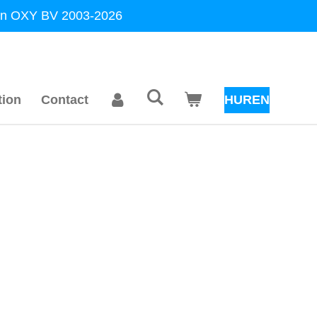
llen OXY BV 2003-2026
tion
Contact
HUREN