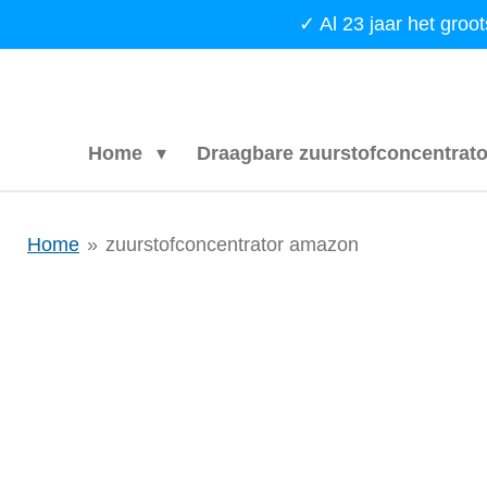
Ga
✓ Al 23 jaar het gro
direct
naar
de
hoofdinhoud
Home
Draagbare zuurstofconcentrat
Home
»
zuurstofconcentrator amazon