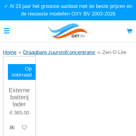
✓ Al 23 jaar het grootste aanbod met de beste prijzen en
Ga
de nieuwste modellen OXY BV 2003-2026
direct
naar
de
hoofdinhoud
Home
»
Draagbare zuurstofconcentrator
»
Zen-O Lite
Op
voorraad
Externe
batterij
lader
€ 365,00
IN WINKELWAGEN