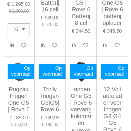
Batterij
G5 |
One G5
€ 1.995,00
16 cell
Rove 6
| Rove 6
€ 2.300,00
Batterij
batterij
€ 549,00
8 cel
oplader
€ 575,00
€ 344,50
€ 345,50
IN WINKELWAGEN
IN WINKELWAGEN
IN WINKELWAGEN
IN WINKE
Op
Op
Op
Op
voorraad
voorraad
voorraad
voorraad
Rugzak
Trolly
Inogen
12 Volt
Inogen
Inogen
One G5
autolad
One G5
G3|G5|
| Rove 6
er voor
| Rove 6
Rove 6
vervang
Inogen
kolomm
G3 G4
€ 135,00
€ 149,95
en
G5
€ 150,00
€ 180,00
Rove 6