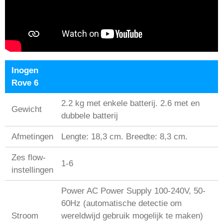
Inogen
Rove 6
2.2 kg met enkele batterij. 2.6 met en
Gewicht
dubbele batterij
Afmetingen
Lengte: 18,3 cm. Breedte: 8,3 cm.
Zes flow-
1-6
instellingen
Power AC Power Supply 100-240V, 50-
60Hz (automatische detectie om
Stroom
wereldwijd gebruik mogelijk te maken)