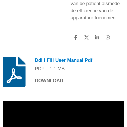
van de patiënt alsmede
de efficiëntie van de
apparatuur toenemen
D
D
S
D
E
E
H
E
L
E
A
L
E
L
R
E
N
E
N
Ddi I Fill User Manual Pdf
PDF – 1,1 MB
DOWNLOAD