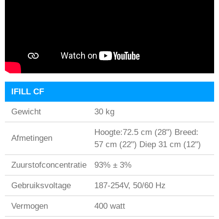
IFILL CF
Gewicht
30 kg
Hoogte:72.5 cm (28") Breed:
Afmetingen
57 cm (22") Diep 31 cm (12")
Zuurstofconcentratie
93% ± 3%
Gebruiksvoltage
187-254V, 50/60 Hz
Vermogen
400 watt