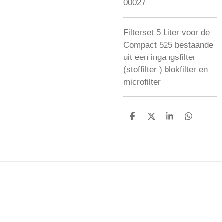
00027
Filterset 5 Liter voor de
Compact 525 bestaande
uit een ingangsfilter
(stoffilter ) blokfilter en
microfilter
D
D
S
D
E
E
H
E
L
E
A
L
E
L
R
E
N
E
N