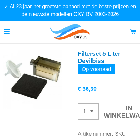
✓ Al 23 jaar het grootste aanbod met de beste prijzen en
Ga
de nieuwste modellen OXY BV 2003-2026
direct
naar
de
hoofdinhoud
Filterset 5 Liter
Devilbiss
Op voorraad
€ 36,30
IN
WINKELW
Artikelnummer:
SKU