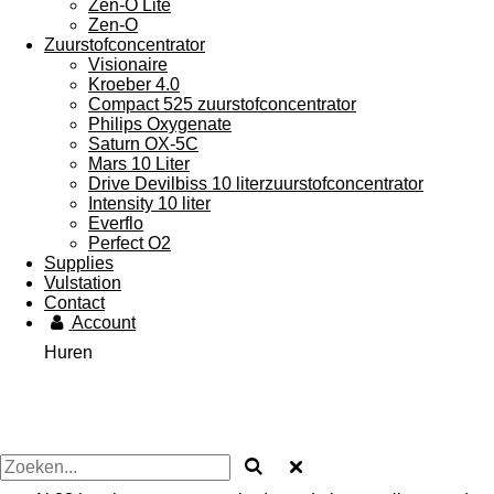
Zen-O Lite
Zen-O
Zuurstofconcentrator
Visionaire
Kroeber 4.0
Compact 525 zuurstofconcentrator
Philips Oxygenate
Saturn OX-5C
Mars 10 Liter
Drive Devilbiss 10 literzuurstofconcentrator
Intensity 10 liter
Everflo
Perfect O2
Supplies
Vulstation
Contact
Account
Huren