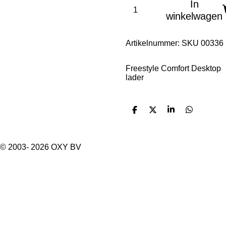
In
winkelwagen
Artikelnummer:
SKU 00336
Freestyle Comfort Desktop
lader
D
D
S
D
e
e
h
e
l
e
a
l
e
l
r
e
n
e
n
© 2003- 2026 OXY BV