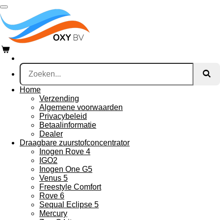
Ga
direct
naar
de
hoofdinhoud
Home
Verzending
Algemene voorwaarden
Privacybeleid
Betaalinformatie
Dealer
Draagbare zuurstofconcentrator
Inogen Rove 4
IGO2
Inogen One G5
Venus 5
Freestyle Comfort
Rove 6
Sequal Eclipse 5
Mercury