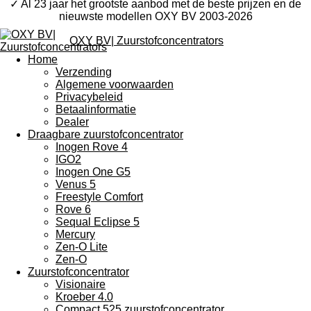
✓ Al 23 jaar het grootste aanbod met de beste prijzen en de
nieuwste modellen OXY BV 2003-2026
OXY BV| Zuurstofconcentrators
Home
Verzending
Algemene voorwaarden
Privacybeleid
Betaalinformatie
Dealer
Draagbare zuurstofconcentrator
Inogen Rove 4
IGO2
Inogen One G5
Venus 5
Freestyle Comfort
Rove 6
Sequal Eclipse 5
Mercury
Zen-O Lite
Zen-O
Zuurstofconcentrator
Visionaire
Kroeber 4.0
Compact 525 zuurstofconcentrator