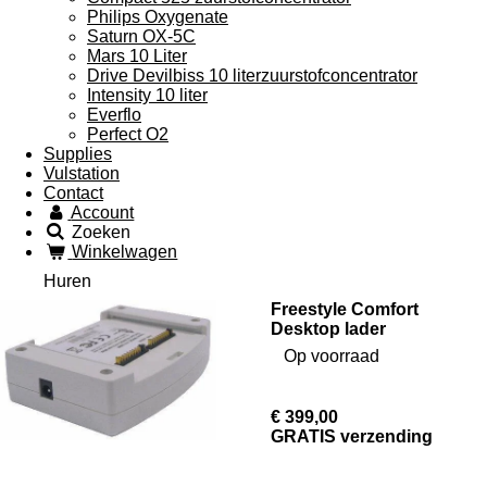
Philips Oxygenate
Saturn OX-5C
Mars 10 Liter
Drive Devilbiss 10 literzuurstofconcentrator
Intensity 10 liter
Everflo
Perfect O2
Supplies
Vulstation
Contact
Account
Zoeken
Winkelwagen
Huren
Freestyle Comfort
Desktop lader
Op voorraad
€ 399,00
GRATIS verzending